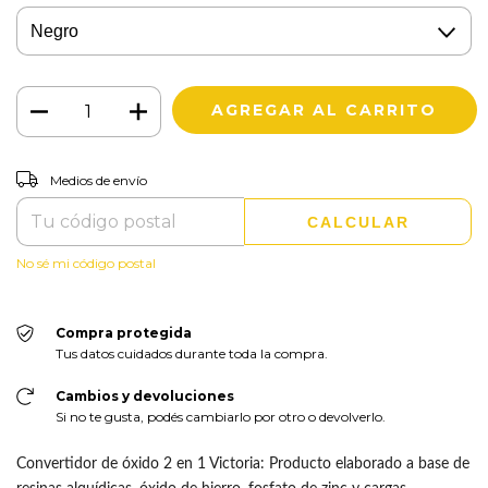
CAMBIAR CP
Entregas para el CP:
Medios de envío
CALCULAR
No sé mi código postal
Compra protegida
Tus datos cuidados durante toda la compra.
Cambios y devoluciones
Si no te gusta, podés cambiarlo por otro o devolverlo.
Convertidor de óxido 2 en 1 Victoria: Producto elaborado a base de