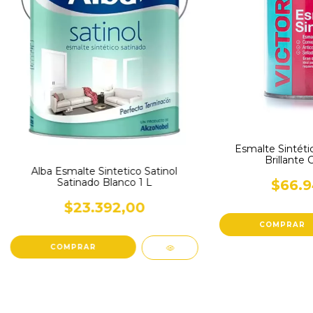
Esmalte Sintétic
Brillante 
Alba Esmalte Sintetico Satinol
Satinado Blanco 1 L
$66.9
$23.392,00
COMPRAR