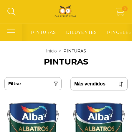
0
PINTURAS
DILUYENTES
PINCELES
Inicio
>
PINTURAS
PINTURAS
Filtrar