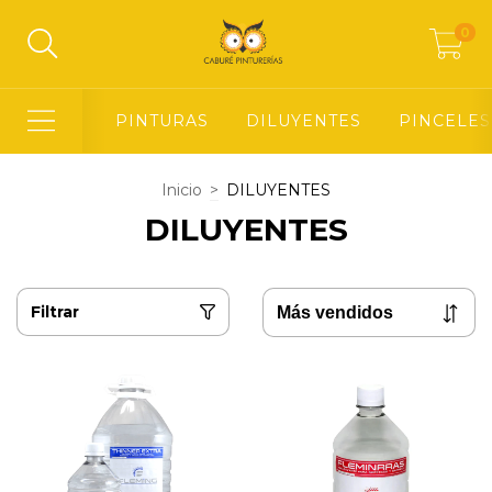
0
PINTURAS
DILUYENTES
PINCELES
Inicio
>
DILUYENTES
DILUYENTES
Filtrar