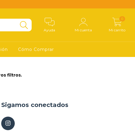
0
Ayuda
Mi cuenta
Mi carrito
ción
Cómo Comprar
s filtros.
Sigamos conectados