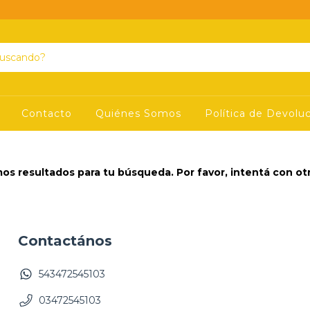
Contacto
Quiénes Somos
Política de Devolu
s resultados para tu búsqueda. Por favor, intentá con otro
Contactános
543472545103
03472545103