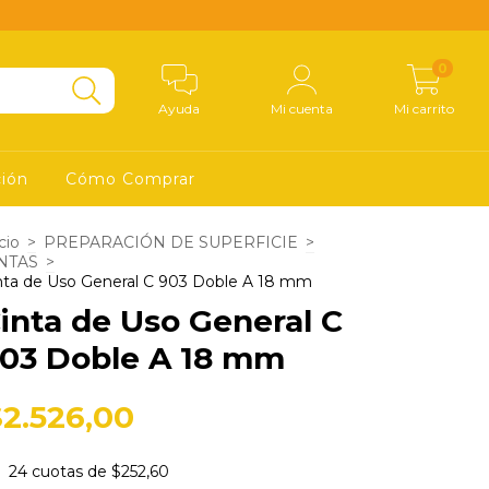
0
Ayuda
Mi cuenta
Mi carrito
ción
Cómo Comprar
cio
>
PREPARACIÓN DE SUPERFICIE
>
NTAS
>
nta de Uso General C 903 Doble A 18 mm
inta de Uso General C
03 Doble A 18 mm
$2.526,00
24
cuotas de
$252,60