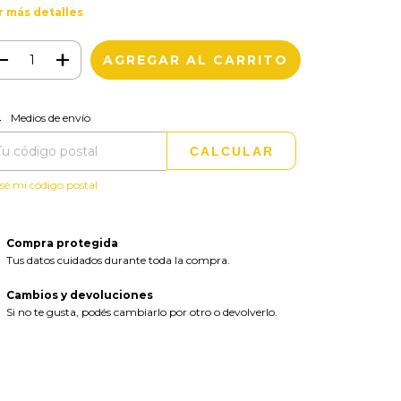
r más detalles
CAMBIAR CP
regas para el CP:
Medios de envío
CALCULAR
sé mi código postal
Compra protegida
Tus datos cuidados durante toda la compra.
Cambios y devoluciones
Si no te gusta, podés cambiarlo por otro o devolverlo.