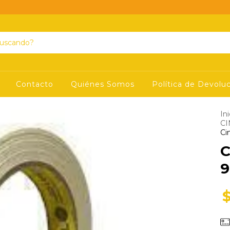
Contacto
Quiénes Somos
Política de Devolu
Ini
CI
Ci
C
9