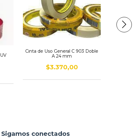
Cinta de Uso General C 903 Doble
 UV
Cinta de 
A 24 mm
Do
$3.370,00
$
Sigamos conectados