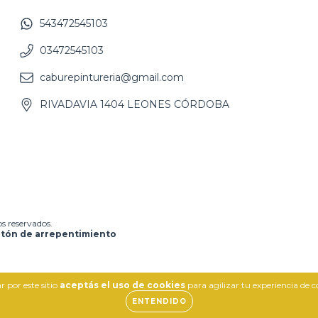
543472545103
03472545103
caburepintureria@gmail.com
RIVADAVIA 1404 LEONES CÓRDOBA
s reservados.
tón de arrepentimiento
 por este sitio
aceptás el uso de cookies
para agilizar tu experiencia de 
ENTENDIDO