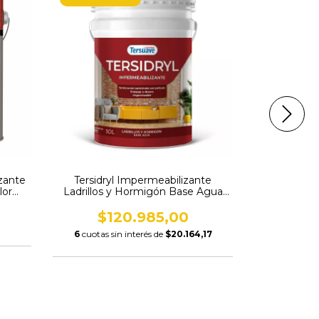
izante
Tersidryl Impermeabilizante
Tersidry
lor
Ladrillos y Hormigón Base Agua
Ladrillos 
Semimate 10 L Transparente
S
$120.985,00
$
6
cuotas sin interés de
$20.164,17