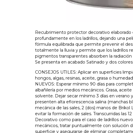
Recubrimiento protector decorativo elaborado 
profundamente en los ladrillos, dejando una pe
fórmula equilibrada que permite prevenir el de
totalmente la lluvia y permite que los ladrillos r
pigmentos transparentes absorben la radiación so
Se presenta en acabado Satinado y dos colores:
CONSEJOS UTILES: Aplicar en superficies limpias
hongos, algas, resinas, aceite, grasa o hume
NUEVOS: Esperar mínimo 90 días para completar
albañilería por medios mecánicos. Grasa, aceite
solvente. Dejar secar mínimo 3 días en verano y 
presenten alta eflorescencia salina (manchas b
mecánica de las sales, 2 (dos) manos de Brikol
evitar la formación de sales. Transcurridas las 12
Decorativo como para el caso de ladrillos nuevo
mecánicos, tratar puntualmente con solución de
superficie y asegurarse de eliminar completam