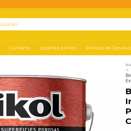
Contacto
Quiénes Somos
Política de Devolu
Ini
>
Br
Ex
B
I
P
C