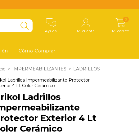
0
Ayuda
Mi cuenta
Mi carrito
ción
Cómo Comprar
cio
>
IMPERMEABILIZANTES
>
LADRILLOS
ikol Ladrillos Impermeabilizante Protector
terior 4 Lt Color Cerámico
rikol Ladrillos
mpermeabilizante
rotector Exterior 4 Lt
olor Cerámico