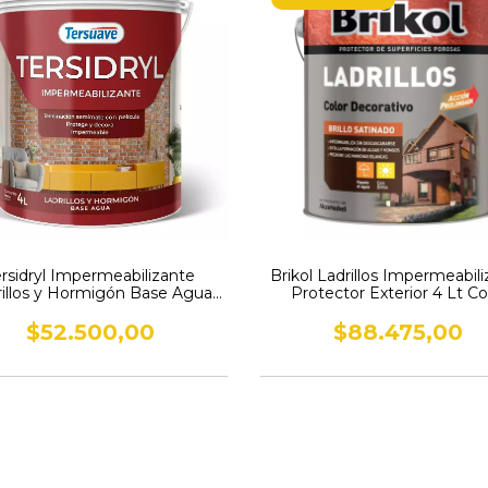
ersidryl Impermeabilizante
Brikol Ladrillos Impermeabil
rillos y Hormigón Base Agua
Protector Exterior 4 Lt Co
Semimate 4 l
Natural
$52.500,00
$88.475,00