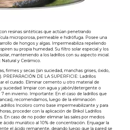
con resinas sintéticas que actúan penetrando
lícula microporosa, permeable e hidrófuga. Posee una
sarrollo de hongos y algas. Impermeabiliza repeliendo
espiren su propia humedad. Su filtro solar especial y los
lar, manteniendo a los ladrillos con su aspecto inicial.
 Natural y Cerámico.
, firmes y secas (sin suciedad, manchas grises, óxido,
dad). PREPARACIÓN DE LA SUPERFICIE: Ladrillos
 el curado. Eliminar cemento u otro material de
 y suciedad: limpiar con agua y jabón/detergente o
7 en invierno. Importante: En el caso de ladrillos que
lancas), recomendamos, luego de la eliminación
 Ladrillos Incoloro como base impermeabilizante y para
 horas, proceder con la aplicación de Brikol Ladrillos
s. En caso de no poder eliminar las sales por medios
 ácido muriático al 10% de concentración. Enjuagar la
ente el ácido remanente, dejando luego que la pared se