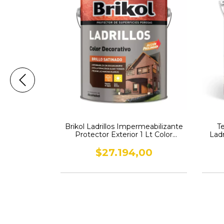
meabilizante
Brikol Ladrillos Impermeabilizante
T
1 Lt Color
Protector Exterior 1 Lt Color
Lad
Natural
00
$27.194,00