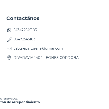
Contactános
543472545103
03472545103
caburepintureria@gmail.com
RIVADAVIA 1404 LEONES CÓRDOBA
s reservados.
tón de arrepentimiento